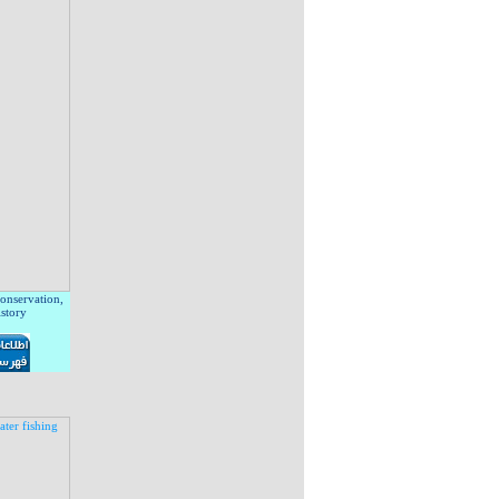
onservation,
story
قیم!