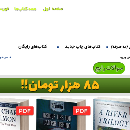
■
■
ش بروید
موضوع: م