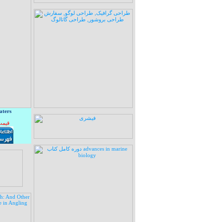
aters
قیمت: 10 هزار