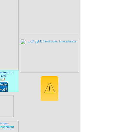
niques for
 reel
قیمت: 10 هزا