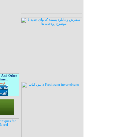
: And Other
ime...
قیمت: 10 هزا