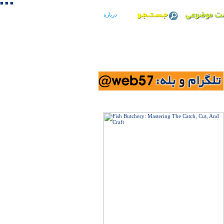
■ ■ ■