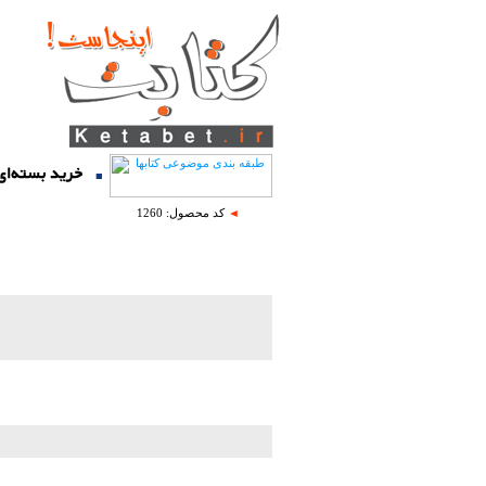
■
◄
کد محصول: 1260