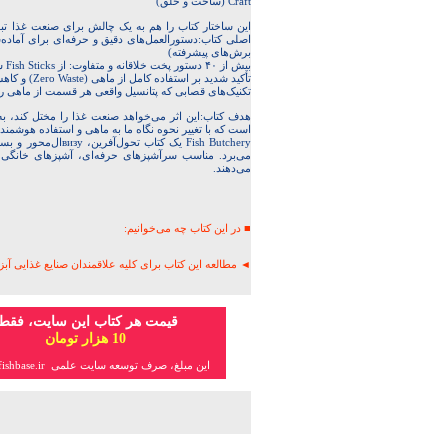
Craft (ساخت و خلق)
این ساختار کتاب را هم به یک چالش برای صنعت غذا تبد
برش‌های پیشرفته)
بیش از ۴۰ دستور پخت خلاقانه و متفاوت: از Fish Sticks ساده تا پای ماهی، سوسیس و chorizo ماهی
تأکید شدید بر استفاده کامل از ماهی (Zero Waste) و کاهش هدررفت
تکنیک‌های قصابی که پتانسیل واقعی هر قسمت از ماهی را
هدف کتاب:این اثر می‌خواهد صنعت غذا را مختل کند، به
است که با تغییر نحوه نگاه ما به ماهی و استفاده هوشمندا
Fish Butchery یک ک
می‌برد. مناسب سرآشپزهای حرفه‌ای، آشپزهای خانگی
می‌دهند.
■ در این کتاب چه می‌خوانیم:
◄ مطالعه این کتاب برای کلیه علاقمندان صنایع غذایی آبزی
قیمت هر کتاب این سایت، فقط
10 هزار تومان
این مبلغ، صرف توسعه سایت علمی fishbase.ir می‌شود