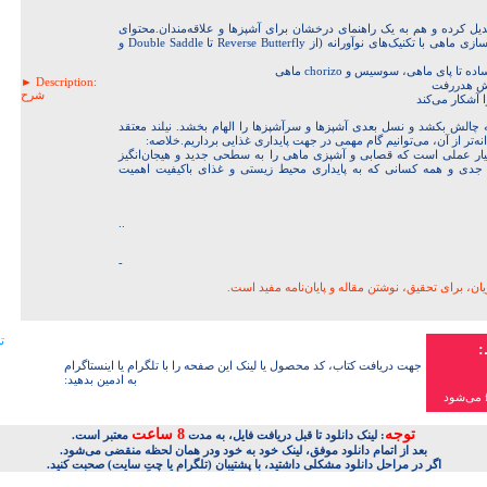
یل کرده و هم به یک راهنمای درخشان برای آشپزها و علاقه‌مندان.محتوای
اصلی کتاب:دستورالعمل‌های دقیق و حرفه‌ای برای آماده‌سازی ماهی با تکنیک‌های نوآورانه (از Reverse Butterfly تا Double Saddle و
► Description:
شرح
 آشکار می‌کند
 چالش بکشد و نسل بعدی آشپزها و سرآشپزها را الهام بخشد. نیلند معتقد
نه‌تر از آن، می‌توانیم گام مهمی در جهت پایداری غذایی برداریم.خلاصه:
تاب تحول‌آفرین، визуال‌محور و بسیار عملی است که قصابی و آشپزی ماهی را به سطحی جدید و هیجان‌انگیز
 جدی و همه کسانی که به پایداری محیط زیستی و غذای باکیفیت اهمیت
..
-
ان، برای تحقیق، نوشتن مقاله و پایان‌نامه مفید است.
:
جهت دریافت کتاب، کد محصول یا لینک این صفحه را با تلگرام یا اینستاگرام
به ادمین بدهید:
توجه
8 ساعت
: لینک دانلود تا قبل دریافت فایل، به مدت
معتبر است.
بعد از اتمام دانلود موفق، لینک خود به خود ودر همان لحظه منقضی می‌شود.
اگر در مراحل دانلود مشکلی داشتید، با پشتیبان (تلگرام یا چتِ سایت) صحبت کنید.