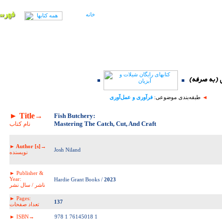
■
■
◄
طبقه‌بندی موضوعی:
فرآوری و عمل‌آوری
► Title→
Fish Butchery:
Mastering The Catch, Cut, And Craft
نام کتاب
► Author [s]→
Josh Niland
نویسنده
► Publisher &
Year:
Hardie Grant Books /
2023
ناشر / سال نشر
► Pages:
137
تعداد صفحات
► ISBN→
978 1 76145018 1